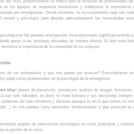
ces del IASC proporcionaron un marco para la inclusión de profesionales de 
l en los equipos de respuesta humanitaria y enfatizaron la importancia 
ectadas por emergencias. Desde entonces, se ha considerado cada vez más 
d mental y psicología para abordar adecuadamente las necesidades emoc
a psicología en las grandes emergencias ha evolucionado significativamente a 
indando apoyo a las personas afectadas de manera directa. Si bien esta fun
reconoce la importancia de la comunidad en su conjunto.
nción
o de ser exhaustivos y que nos queda por avanzar? Esencialmente nos
tro papel como profesionales de la psicología de la emergencia.
tre ellas:
planes de prevención, simulacros, análisis de riesgos, formación…
ca son solo naturales, es decir, la mano humana y sus decisiones siempre 
e podemos ser más eficientes y eficaces (aunque es en la que menos se inviert
gualdad…) se nos plantea como elementos fundamentales y que conectan la a
mentos propios de intervención psicológica en crisis (individual y colectiv
a la gestión de la crisis.