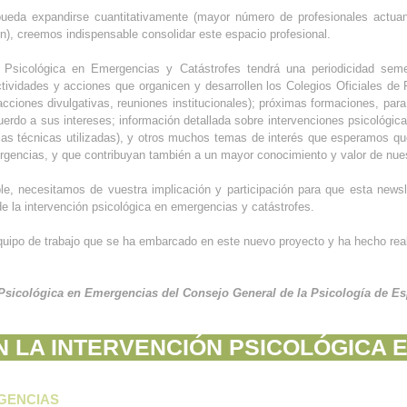
pueda expandirse cuantitativamente (mayor número de profesionales actuan
n), creemos indispensable consolidar este espacio profesional.
n Psicológica en Emergencias y Catástrofes tendrá una periodicidad seme
actividades y acciones que organicen y desarrollen los Colegios Oficiales de 
cciones divulgativas, reuniones institucionales); próximas formaciones, para 
cuerdo a sus intereses; información detallada sobre intervenciones psicológic
a las técnicas utilizadas), y otros muchos temas de interés que esperamos 
ergencias, y que contribuyan también a un mayor conocimiento y valor de nues
le, necesitamos de vuestra implicación y participación para que esta newsl
de la intervención psicológica en emergencias y catástrofes.
quipo de trabajo que se ha embarcado en este nuevo proyecto y ha hecho real
 Psicológica en Emergencias del Consejo General de la Psicología de E
N LA INTERVENCIÓN PSICOLÓGICA 
GENCIAS