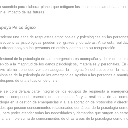
lo sucedido para elaborar planes que mitiguen las consecuencias de la actual
 el impacto de las futuras.
Apoyo Psicológico
denar una serie de respuestas emocionales y psicológicas en las personas
nsecuencias psicológicas pueden ser graves y duraderas. Ante esta realida
 ofrecer apoyo a las personas en crisis y contribuir a su recuperación.
rofesional de la psicología de las emergencias es acompañar y dotar de recu
debido a la magnitud de los daños psicológicos, materiales y personales. En
vo último tiene que ver con asegurar la integración del suceso en la histor
esionales de la psicología de las emergencias ayudan a las personas a amortig
 después de una situación de crisis.
re se consideraba parte integral de los equipos de respuesta a emergenc
 es un componente esencial de la recuperación y la resiliencia de las com
ología en la gestión de emergencias y a la elaboración de protocolos y direct
ados que poseen conocimientos relacionados con áreas de la psicología como la
os, para poder atender todas las necesidades y demandas que surgen en estas
 a la simple suma de conocimientos de otras áreas de la psicología como in