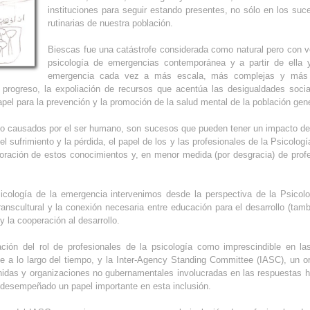
instituciones para seguir estando presentes, no sólo en los suc
rutinarias de nuestra población.
Biescas fue una catástrofe considerada como natural pero con ve
psicología de emergencias contemporánea y a partir de ella y
emergencia cada vez a más escala, más complejas y más
 progreso, la expoliación de recursos que acentúa las desigualdades socia
papel para la prevención y la promoción de la salud mental de la población gene
s o causados por el ser humano, son sucesos que pueden tener un impacto dev
 sufrimiento y la pérdida, el papel de los y las profesionales de la Psicolog
poración de estos conocimientos y, en menor medida (por desgracia) de profe
icología de la emergencia intervenimos desde la perspectiva de la Psicolo
ranscultural y la conexión necesaria entre educación para el desarrollo (tamb
y la cooperación al desarrollo.
ación del rol de profesionales de la psicología como imprescindible en 
e a lo largo del tiempo, y la Inter-Agency Standing Committee (IASC), un 
idas y organizaciones no gubernamentales involucradas en las respuestas hu
a desempeñado un papel importante en esta inclusión.