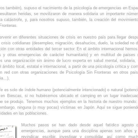
os también), supuso el nacimiento de la psicología de emergencias en Espa
sultaron heridas, se movilizaron de manera solidaria un importante número
 catástrofe, y, para nosotros supuso, también, la creación del movimiento
Fronteras.
ir en diferentes situaciones de crisis en nuestro país para llegar despué
crisis cotidianas (desempleo, migración, desahucios, duelo, la soledad no d
n con otras entidades del tercer sector. En el ámbito internacional hemos
cos y otras emergencias de carácter humanitario) y en multitud de países 
s una organización sin ánimo de lucro experta en salud mental, solidaria, r
del ámbito local, estatal e internacional, a partir de una psicología crítica 
en red con otras organizaciones de Psicología Sin Fronteras en otros país
lia…).
fe es solo de índole humano (potencialmente intencionado) o natural (poten
 en Biescas, si no hubiésemos ubicado el camping en un lugar inadecuado
ue se produjo. Tenemos muchos ejemplos en la historia de nuestro mundo:
embargo, ninguna (o muy pocas) víctimas en Japón. Aquí se sigue poniendo
lidades en las poblaciones.
Muchos pasos se han dado desde aquel fatídico agosto d
emergencias, aunque para una disciplina apenas son años y 
revindicar, escribir, investigar y consolidar, así como mu