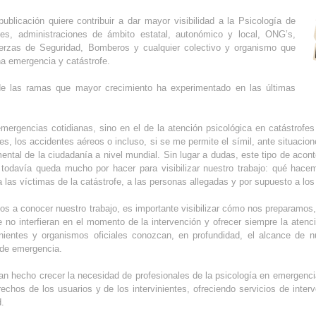
ublicación quiere contribuir a dar mayor visibilidad a la Psicología de
nes, administraciones de ámbito estatal, autonómico y local, ONG’s,
uerzas de Seguridad, Bomberos y cualquier colectivo y organismo que
na emergencia y catástrofe.
e las ramas que mayor crecimiento ha experimentado en las últimas
emergencias cotidianas, sino en el de la atención psicológica en catástrof
ales, los accidentes aéreos o incluso, si se me permite el símil, ante situac
ntal de la ciudadanía a nivel mundial. Sin lugar a dudas, este tipo de acon
 todavía queda mucho por hacer para visibilizar nuestro trabajo: qué hac
s víctimas de la catástrofe, a las personas allegadas y por supuesto a los 
os a conocer nuestro trabajo, es importante visibilizar cómo nos prepara
 no interfieran en el momento de la intervención y ofrecer siempre la atenc
inientes y organismos oficiales conozcan, en profundidad, el alcance de n
 de emergencia.
n hecho crecer la necesidad de profesionales de la psicología en emergencia
erechos de los usuarios y de los intervinientes, ofreciendo servicios de int
d.