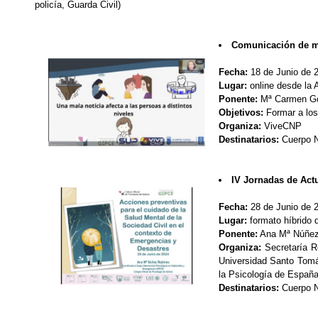
policía, Guarda Civil)
Comunicación de ma
Fecha:
18 de Junio de 
Lugar:
online desde la
Ponente:
Mª Carmen Gon
Objetivos:
Formar a los
Organiza:
ViveCNP
Destinatarios:
Cuerpo N
IV Jornadas de Act
Fecha:
28 de Junio de 
Lugar:
formato híbrido d
Ponente:
Ana Mª Núñez 
Organiza:
Secretaría Re
Universidad Santo Tomá
la Psicología de Españ
Destinatarios:
Cuerpo N