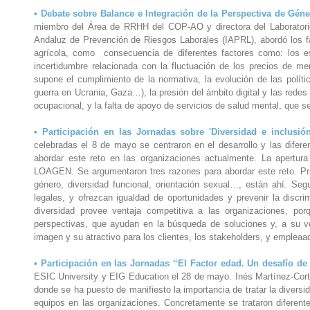
• Debate sobre Balance e Integración de la Perspectiva de Géne
miembro del Área de RRHH del COP-AO y directora del Laboratorio
Andaluz de Prevención de Riesgos Laborales (IAPRL), abordó los fac
agrícola, como consecuencia de diferentes factores como: los e
incertidumbre relacionada con la fluctuación de los precios de m
supone el cumplimiento de la normativa, la evolución de las polític
guerra en Ucrania, Gaza…), la presión del ámbito digital y las rede
ocupacional, y la falta de apoyo de servicios de salud mental, que 
• Participación en las Jornadas sobre 'Diversidad e inclusi
celebradas el 8 de mayo se centraron en el desarrollo y las difere
abordar este reto en las organizaciones actualmente. La apertura
LOAGEN. Se argumentaron tres razones para abordar este reto. Prim
género, diversidad funcional, orientación sexual…, están ahí. Se
legales, y ofrezcan igualdad de oportunidades y prevenir la discri
diversidad provee ventaja competitiva a las organizaciones, por
perspectivas, que ayudan en la búsqueda de soluciones y, a su v
imagen y su atractivo para los clientes, los stakeholders, y empleaa
• Participación en las Jornadas “El Factor edad. Un desafío d
ESIC University y EIG Education el 28 de mayo. Inés Martínez-Cor
donde se ha puesto de manifiesto la importancia de tratar la diversi
equipos en las organizaciones. Concretamente se trataron diferente