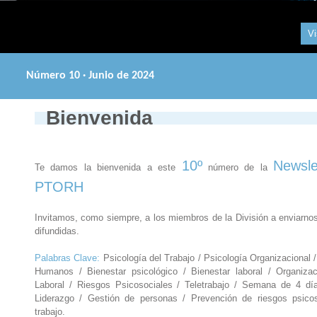
Vi
Número 10 · Junio de 2024
Bienvenida
10º
Newsle
Te damos la bienvenida a este
número de la
PTORH
Invitamos, como siempre, a los miembros de la División a enviarno
difundidas.
Palabras Clave:
Psicología del Trabajo / Psicología Organizacional 
Humanos / Bienestar psicológico / Bienestar laboral / Organiza
Laboral / Riesgos Psicosociales / Teletrabajo / Semana de 4 día
Liderazgo / Gestión de personas / Prevención de riesgos psicoso
trabajo.