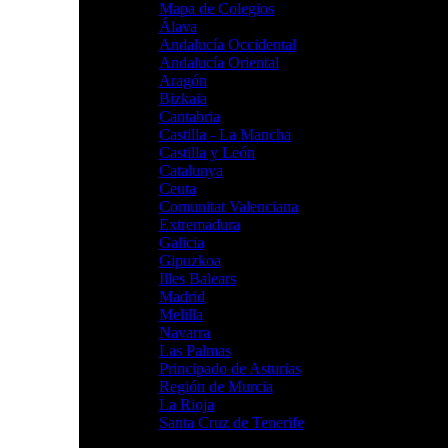
Mapa de Colegios
Álava
Andalucía Occidental
Andalucía Oriental
Aragón
Bizkaia
Cantabria
Castilla - La Mancha
Castilla y León
Catalunya
Ceuta
Comunitat Valenciana
Extremadura
Galicia
Gipuzkoa
Illes Balears
Madrid
Melilla
Navarra
Las Palmas
Principado de Asturias
Región de Murcia
La Rioja
Santa Cruz de Tenerife