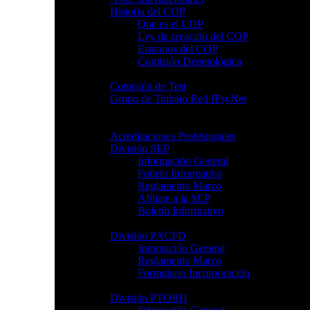
Historia del COP
Que es el COP
Ley de creación del COP
Estatutos del COP
Comisión Deontológica
Comisión de Test
Grupo de Trabajo Red IPsyNet
Profesional
Acreditaciones Profesionales
División SEP
Información General
Folleto Informativo
Reglamento Marco
Afíliate a la SEP
Boletín Informativo
División PACFD
Infomación General
Reglamento Marco
Formulario Incorporación
División PTORH