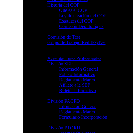
Historia del COP
Que es el COP
Ley de creación del COP
Estatutos del COP
Comisión Deontológica
Comisión de Test
Grupo de Trabajo Red IPsyNet
Profesional
Acreditaciones Profesionales
División SEP
Información General
Folleto Informativo
Reglamento Marco
Afíliate a la SEP
Boletín Informativo
División PACFD
Infomación General
Reglamento Marco
Formulario Incorporación
División PTORH