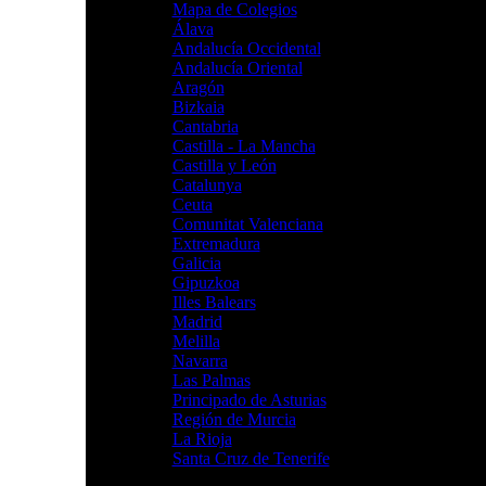
Mapa de Colegios
Álava
Andalucía Occidental
Andalucía Oriental
Aragón
Bizkaia
Cantabria
Castilla - La Mancha
Castilla y León
Catalunya
Ceuta
Comunitat Valenciana
Extremadura
Galicia
Gipuzkoa
Illes Balears
Madrid
Melilla
Navarra
Las Palmas
Principado de Asturias
Región de Murcia
La Rioja
Santa Cruz de Tenerife