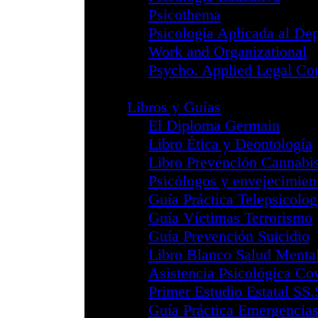
Telepsicología - 
Colegios
Mapa de Colegio
Álava
Andalucía Occide
Andalucía Orient
Aragón
Bizkaia
Cantabria
Castilla - La Ma
Castilla y León
Catalunya