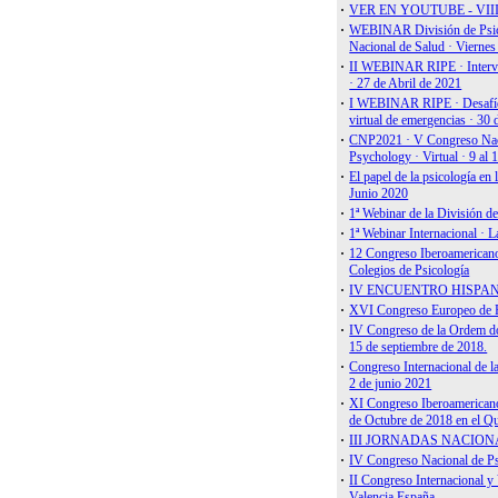
Estudio PSIC
Guía Nuevas 
Custodia infa
Bases de Datos
Psicodoc
Enlaces
APA
BPS
EAWOP
EFPA