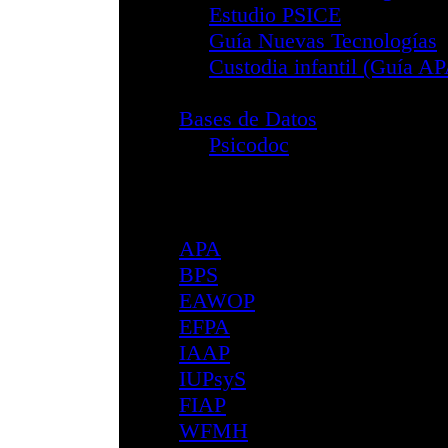
Ceuta
Comunitat Valen
Extremadura
Galicia
Gipuzkoa
Illes Balears
Madrid
Melilla
Navarra
Las Palmas
Principado de Ast
Región de Murci
La Rioja