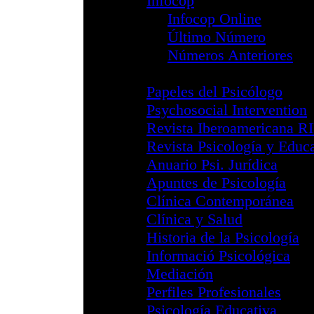
Aviso de Segu
Cursos y Activid
Congresos
Miembro Internac
Reglamento 
Reglamento 
Formulario In
Ventanilla Única
Archivo Fotográf
Canal YouTube 
STOP Intrusismo