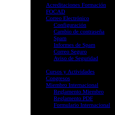
Webinar Adic
Webinar Taba
I Jornada Adi
Webinar Park
II Jornada Ad
III Jornada A
División NPsiC
Información G
Junta Directi
Reglamento 
Formulario In