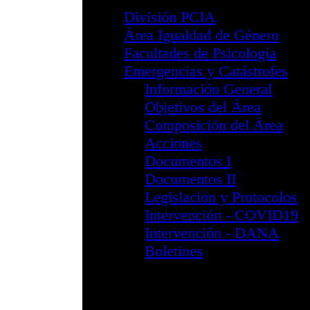
División PsTyS
Información G
Reglamento 
División PsiS
Información G
Reglamento 
Formulario In
Sub. Perinatal
I Jornada de 
II Jornadas d
III Jornadas 