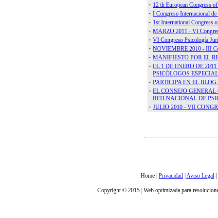
Red IPsyNet
Contacto
Portal Transparencia
CO
Infocop Informa
<a h
·
Uno de cada cinco estudiantes
universitarios ha tenido
targ
pensamientos suicidas
Aten
recientes
·
Reconstruir la confianza: un
elemento clave para la
recuperación de las personas
supervivientes de trata
·
Las actitudes positivas, los
valores asociados y la