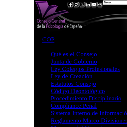
COP
Consejo
Qué es el Consej
Junta de Gobiern
Ley Colegios Pro
Ley de Creación
Estatutos Consej
Código Deontoló