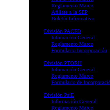
Comisión de Test
Grupo de Trabaj
Profesional
Acreditaciones Pr
División SEP
Información G
Folleto Inform
Reglamento 
Afíliate a la 
Boletín Infor