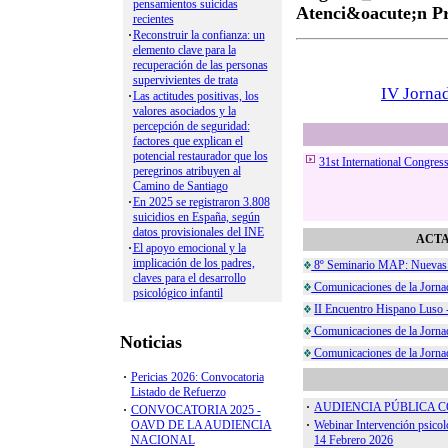
Anuario Psi. J
Apuntes de Ps
Clínica Cont
Clínica y Sal
Historia de la
Informació Ps
Mediación
Perfiles Profe
Psicología Ed
Psicothema
Psicología Ap
Work and Orga
Psycho. Appli