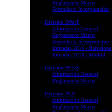
Formulario In
División PsiJur
Información G
Reglamento 
Formulario In
Noticias
División PISoc
Información G
Reglamento 
Formulario In
Guía Reflexion