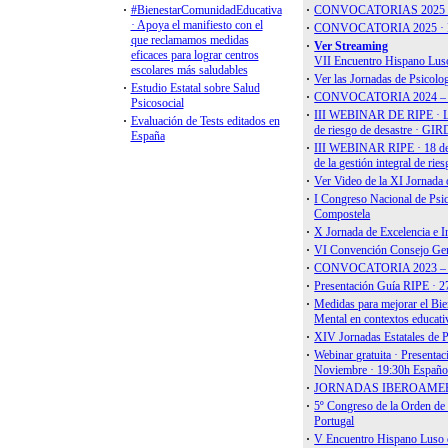
Libros y Guías
El Diploma G
Libro Ética y
Libro Prevenc
Psicólogos y 
Guía Práctica
Guía Víctimas
Guía Prevenci
Libro Blanco 
Asistencia Ps
Primer Estudi
Guía Práctica