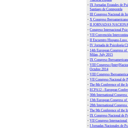
IAAP
IUPsyS
FIAP
WFMH
Redalyc
European Commi
European Gover
Ordem dos Psicó
SEPCyS
Prevención Psico
Libro de Actas I
Unión Profesiona
Psicofundación