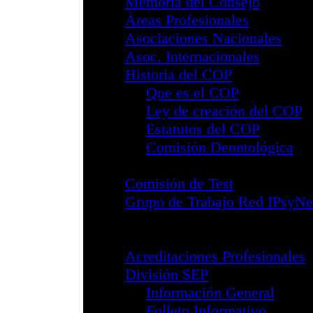
Procedimiento Dis
Compliance Pena
Sistema Interno 
Reglamento Marc
Memoria del Con
Áreas Profesiona
Asociaciones Nac
Asoc. Internacion
Historia del COP
Que es el CO
Ley de creaci
Estatutos del
Comisión Deo