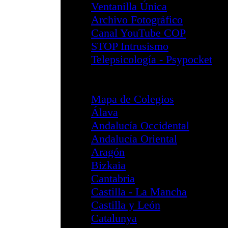
División PCIA
Área Igualdad de
Facultades de Psi
Emergencias y Ca
Información G
Objetivos del
Composición 
Acciones
Documentos I
Documentos I
Legislación y
Intervención