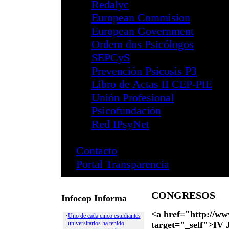
Santa Cruz de Ten
Publicaciones
Revistas
Infocop
Infocop On
Último Nú
Números A
Papeles del P
Psychosocial 
Revista Ibero
Revista Psico