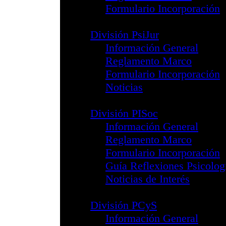
División PACFD
Infomación G
Reglamento 
Formulario In
División PTORH
Infomación G
Reglamento 
Formulario de
División PsiE
Información G
Reglamento 