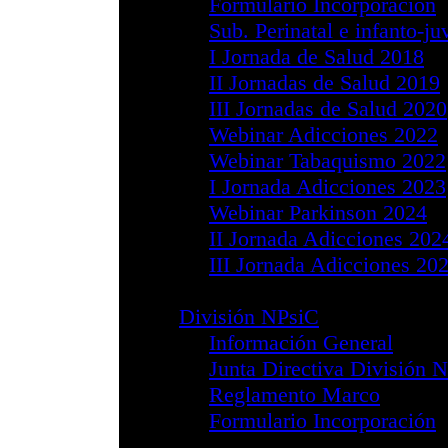
Noticias de In
División PCyS
Información G
Reglamento 
Formulario In
División DPsiT
Información G
Reglamento 
Formulario In
Jornadas 2016
Jornadas 2018