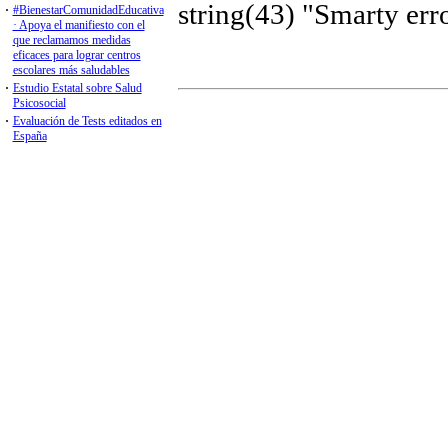
Libros y Guías
El Diploma Germain
Libro Ética y Deontología
Libro Prevención Cannabis
Psicólogos y envejecimient
Guía Práctica Telepsicologí
Guía Víctimas Terrorismo
Guía Prevención Suicidio
Libro Blanco Salud Mental
Asistencia Psicológica Cov
Primer Estudio Estatal SS.
Guía Práctica Emergencias