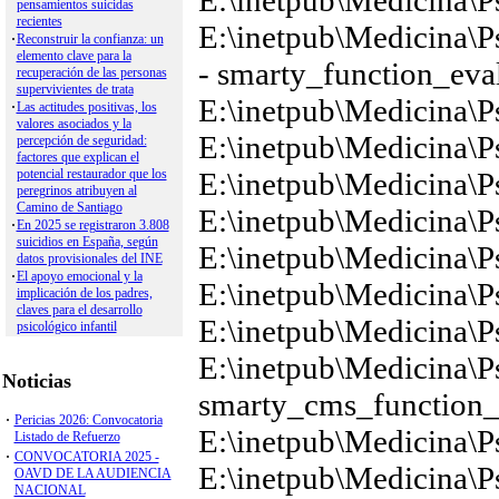
Anuario Psi. Jurídica
Apuntes de Psicología
Clínica Contemporánea
Clínica y Salud
Historia de la Psicología
Informació Psicológica
Mediación
Perfiles Profesionales
Psicología Educativa
Psicothema
Psicología Aplicada al Dep
Work and Organizational
Psycho. Applied Legal Con