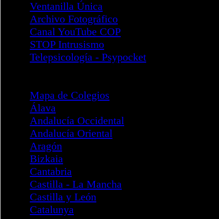
División PCIA
Área Igualdad de Género
Facultades de Psicología
Emergencias y Catástrofes
Información General
Objetivos del Área
Composición del Área
Acciones
Documentos I
Documentos II
Legislación y Protocolos
Intervención - COVID19