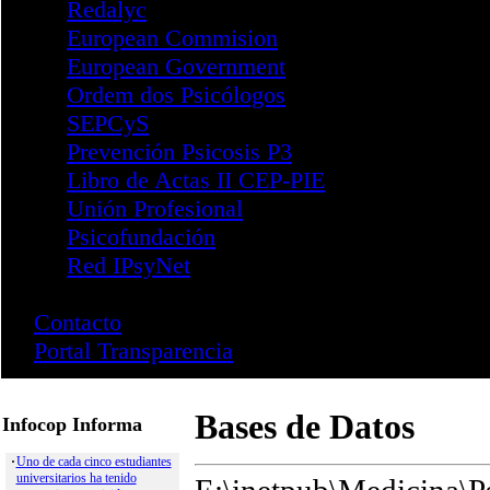
Santa Cruz de Tenerife
Publicaciones
Revistas
Infocop
Infocop Online
Último Número
Números Anteriores
Papeles del Psicólogo
Psychosocial Intervention
Revista Iberoamericana RI
Revista Psicología y Educa