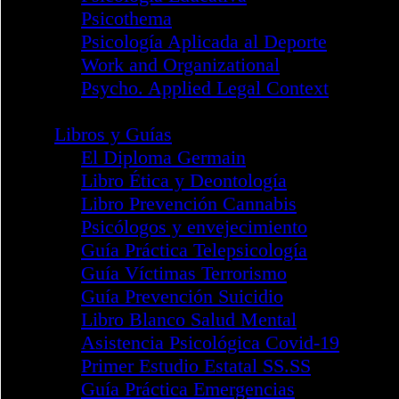
Telepsicología - Psypocket
Colegios
Mapa de Colegios
Álava
Andalucía Occidental
Andalucía Oriental
Aragón
Bizkaia
Cantabria
Castilla - La Mancha
Castilla y León
Catalunya