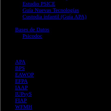
Ceuta
Comunitat Valenciana
Extremadura
Galicia
Gipuzkoa
Illes Balears
Madrid
Melilla
Navarra
Las Palmas
Principado de Asturias
Región de Murcia
La Rioja