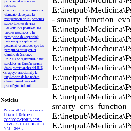
Anuario Psi. Jurídica
Apuntes de Psicología
Clínica Contemporánea
Clínica y Salud
Historia de la Psicología
Informació Psicológica
Mediación
Perfiles Profesionales
Psicología Educativa
Psicothema
Psicología Aplicada al Dep
Work and Organizational
Psycho. Applied Legal Con