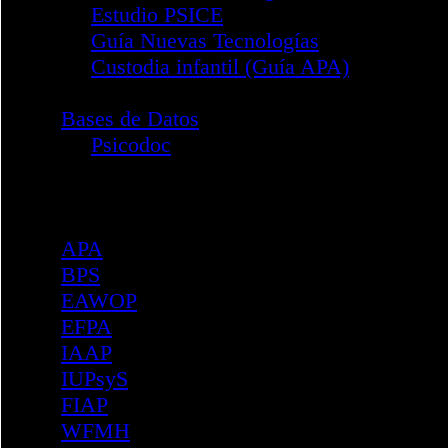
Ceuta
Comunitat Valenciana
Extremadura
Galicia
Gipuzkoa
Illes Balears
Madrid
Melilla
Navarra
Las Palmas
Principado de Asturias
Región de Murcia
La Rioja