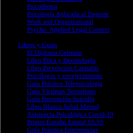
Telepsicología - Psypocket
Colegios
Mapa de Colegios
Álava
Andalucía Occidental
Andalucía Oriental
Aragón
Bizkaia
Cantabria
Castilla - La Mancha
Castilla y León
Catalunya