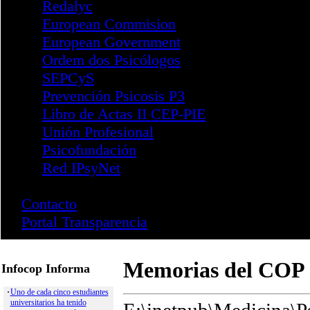
Santa Cruz de Tenerife
Publicaciones
Revistas
Infocop
Infocop Online
Último Número
Números Anteriores
Papeles del Psicólogo
Psychosocial Intervention
Revista Iberoamericana RI
Revista Psicología y Educa