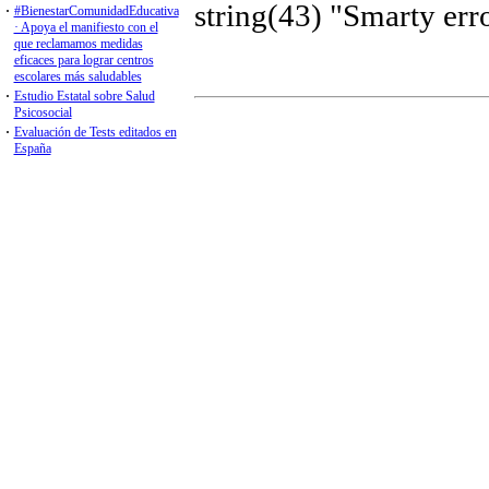
Libros y Guías
El Diploma Germain
Libro Ética y Deontología
Libro Prevención Cannabis
Psicólogos y envejecimient
Guía Práctica Telepsicologí
Guía Víctimas Terrorismo
Guía Prevención Suicidio
Libro Blanco Salud Mental
Asistencia Psicológica Cov
Primer Estudio Estatal SS.
Guía Práctica Emergencias