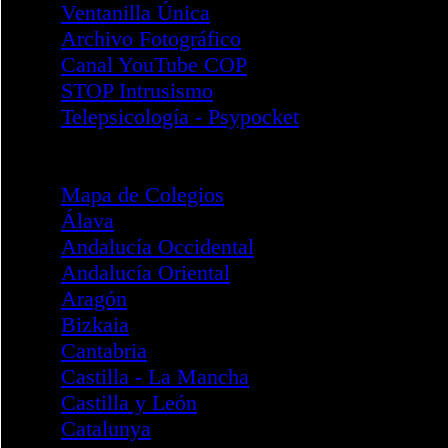
División PCIA
Área Igualdad de Género
Facultades de Psicología
Emergencias y Catástrofes
Información General
Objetivos del Área
Composición del Área
Acciones
Documentos I
Documentos II
Legislación y Protocolos
Intervención - COVID19