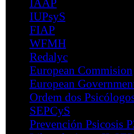
IAAP
IUPsyS
FIAP
WFMH
Redalyc
European Commision
European Governmen
Ordem dos Psicólogo
SEPCyS
Prevención Psicosis P