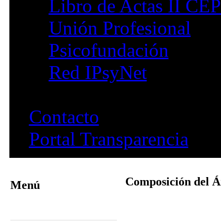
Libro de Actas II CE
Unión Profesional
Psicofundación
Red IPsyNet
Contacto
Portal Transparencia
Composición del Á
Menú