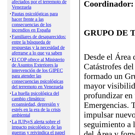
afectados por el terremoto de
Coordinador:
Venezuela
·
Pautas psicológicas para
hacer frente a las
consecuencias de los
incendios en España
GRUPO DE 
·
Familiares de desaparecidos:
entre la búsqueda de
respuestas y la necesidad de
aferrarse a lo que ya saben
Desde el Área 
·
El COP ofrece al Ministerio
Catástrofes del
de Asuntos Exteriores la
intervención de los GIPEC
formado un Gru
para atender las
consecuencias psicológicas
mayor visibilid
del terremoto en Venezuela
·
La huella psicológica del
profundizar en 
cambio climático:
Emergencias. To
ecoansiedad, depresión y
estrés en la era de la crisis
impulsar nuevo
ambiental
·
La IUPsyS alerta sobre el
seguimiento a l
impacto psicológico de las
del Área y fome
guerras y reivindica el papel